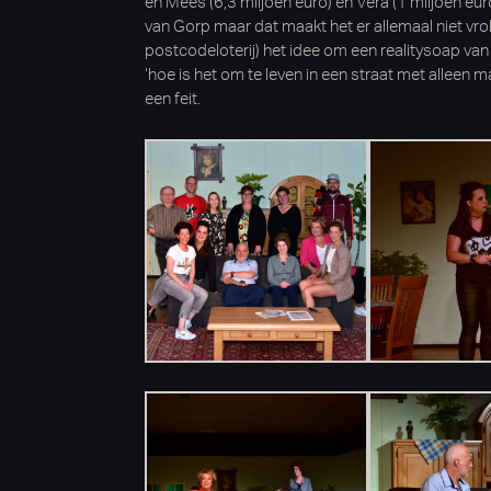
en Mees (6,3 miljoen euro) en Vera (1 miljoen eu
van Gorp maar dat maakt het er allemaal niet vro
postcodeloterij) het idee om een realitysoap va
‘hoe is het om te leven in een straat met alleen m
een feit.