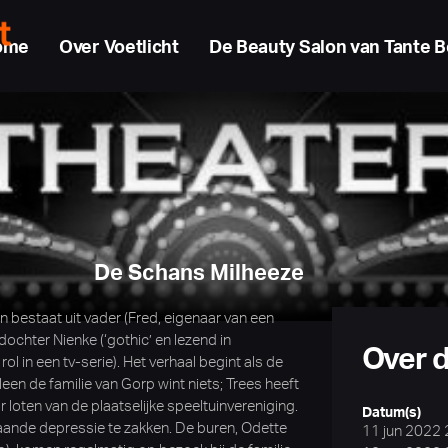
ome
Over Voetlicht
De Beauty Salon van Tante B
De Schans Milheeze
 bestaat uit vader (Fred, eigenaar van een
, dochter Nienke (‘gothic’ en lezend in
Over d
 in een tv-serie). Het verhaal begint als de
een de familie van Gorp wint niets; Trees heeft
 loten van de plaatselijke speeltuinvereniging.
Datum(s)
aande depressie te zakken. De buren, Odette
11 jun 2022