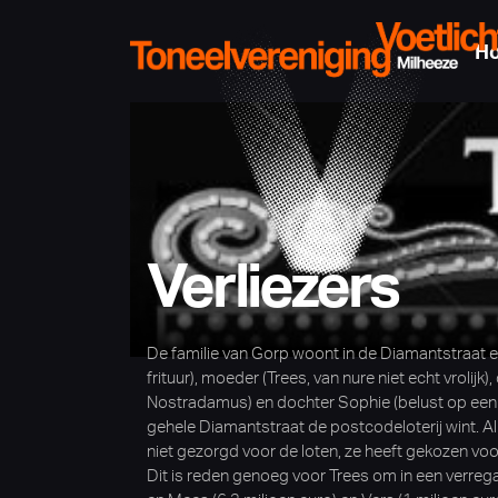
H
Verliezers
De familie van Gorp woont in de Diamantstraat en
frituur), moeder (Trees, van nure niet echt vrolijk)
Nostradamus) en dochter Sophie (belust op een rol
gehele Diamantstraat de postcodeloterij wint. All
niet gezorgd voor de loten, ze heeft gekozen voor
Dit is reden genoeg voor Trees om in een verreg