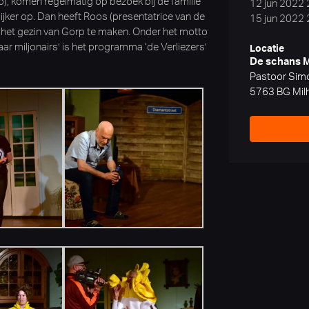
ro), komen regelmatig op bezoek bij de familie
12 jun 2022
lijker op. Dan heeft Roos (presentatrice van de
15 jun 2022
n het gezin van Gorp te maken. Onder het motto
aar miljonairs’ is het programma ‘de Verliezers’
Locatie
De schans 
Pastoor Simo
5763 BG Mil