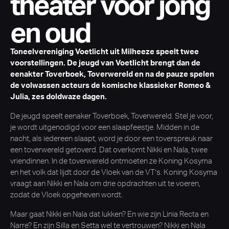
theater voor jong
en oud
Toneelvereniging Voetlicht uit Milheeze speelt twee
voorstellingen. De jeugd van Voetlicht brengt dan de
eenakter Toverboek, Toverwereld en na de pauze spelen
de volwassen acteurs de komische klassieker Romeo &
Julia, zes doldwaze dagen.
De jeugd speelt eenaker Toverboek, Toverwereld. Stel je voor,
je wordt uitgenodigd voor een slaapfeestje. Midden in de
nacht, als iedereen slaapt, word je door een toverspreuk naar
een toverwereld getoverd. Dat overkomt Nikki en Nala, twee
vriendinnen. In de toverwereld ontmoeten ze Koning Kosyma
en het volk dat lijdt door de Vloek van de VT’s. Koning Kosyma
vraagt aan Nikki en Nala om drie opdrachten uit te voeren,
zodat de Vloek opgeheven wordt.
Maar gaat Nikki en Nala dat lukken? En wie zijn Linia Recta en
Narre? En zijn Silla en Setta wel te vertrouwen? Nikki en Nala